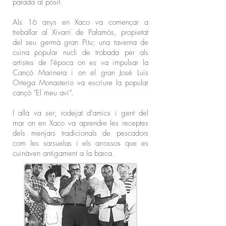
parada al pòsit.
Als 16 anys en Xaco va començar a
treballar al Xivarri de Palamós, propietat
del seu germà gran Pitu; una taverna de
cuina popular nucli de trobada per als
artistes de l’època on es va impulsar la
Cançó Marinera i on el gran José Luis
Ortega Monasterio va escriure la popular
cançó "El meu avi”.
I allà va ser; rodejat d’amics i gent del
mar on en Xaco va aprendre les receptes
dels menjars tradicionals de pescadors
com les sarsuelas i els arrossos que es
cuinàven antigament a la barca.