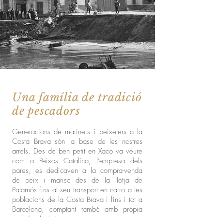
Una família de tradició
de pescadors
Generacions de mariners i peixeters a la
Costa Brava són la base de les nostres
arrels. Des de ben petit en Xaco va veure
com a Peixos Catalina, l’empresa dels
pares, es dedicaven a la compra-venda
de peix i marisc des de la llotja de
Palamós fins al seu transport en carro a les
poblacions de la Costa Brava i fins i tot a
Barcelona, comptant també amb pròpia