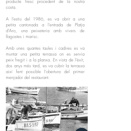
producte fresc procedent de la nostra
costa.
A l’estiu del 1986, es va obrir a una
petita cantonada a l’entrada de Platja
d’Aro, una peixeteria amb vivers de
llagostes i marisc.
Amb unes quantes taules i cadires es va
muntar una petita terrassa on es servia
peix fregit i a la planxa. En vista de l’èxit,
dos anys més tard, es va cubrir la terrassa
així fent possible l’obertura del primer
menjador del restaurant.