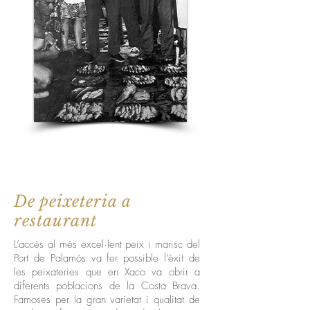
De peixeteria a
restaurant
L’accés al més excel·lent peix i marisc del
Port de Palamós va fer possible l’èxit de
les peixateries que en Xaco va obrir a
diferents poblacions de la Costa Brava.
Famoses per la gran varietat i qualitat de