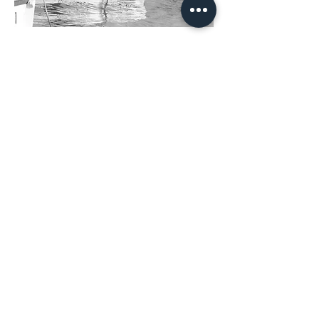
Cuina marinera i de
mercat
Durant tots aquests anys, hem conservat la
posició inicial de la nostra peixeteria i
vivers tinguent cura de mantenir la més
pròpia essència dels origens. Oferint
sempre la més àmplia varietat de peix i
marisc procedent de la llotja de Palamós
principalment i també altres petites
poblacions pesqueres de la Costa Brava.
Gràcies a amics pescadors i la nostra
pròpia família rebem el peix i marisc fresc
cada matí i cada tarda per garantitzar la
més alta qualitat i frescor del producte
abans de cada servei. Púrament Km 0.